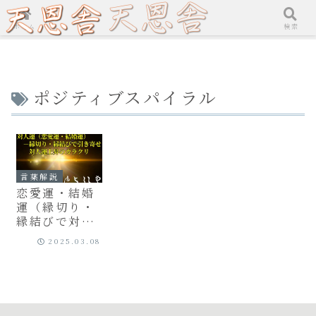
ホーム
検索
ポジティブスパイラル
言葉解説
恋愛運・結婚
運（縁切り・
縁結びで対人
運を引き寄せ
2025.03.08
る）