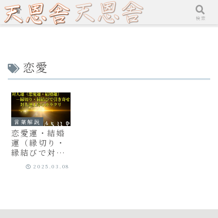
ホーム
検索
恋愛
言葉解説
恋愛運・結婚
運（縁切り・
縁結びで対人
運を引き寄せ
2025.03.08
る）