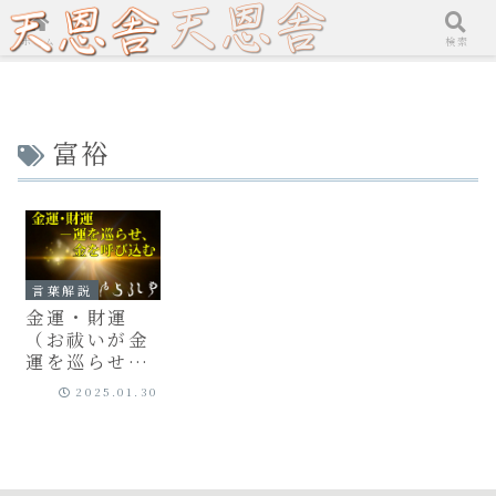
ホーム
検索
富裕
言葉解説
金運・財運
（お祓いが金
運を巡らせ
る）
2025.01.30