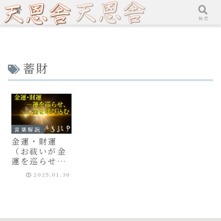
ホーム
検索
蓄財
言葉解説
金運・財運
（お祓いが金
運を巡らせ
る）
2025.01.30