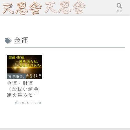
ホーム
検索
金運
言葉解説
金運・財運
（お祓いが金
運を巡らせ
る）
2025.01.30